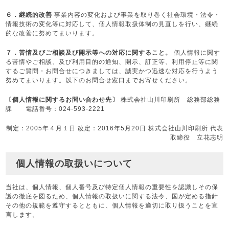
６．継続的改善
事業内容の変化および事業を取り巻く社会環境・法令・
情報技術の変化等に対応して、個人情報取扱体制の見直しを行い、継続
的な改善に努めてまいります。
７．苦情及びご相談及び開示等への対応に関すること。
個人情報に関す
る苦情やご相談、及び利用目的の通知、開示、訂正等、利用停止等に関
するご質問・お問合せにつきましては、誠実かつ迅速な対応を行うよう
努めてまいります。以下のお問合せ窓口までお寄せください。
〔個人情報に関するお問い合わせ先〕
株式会社山川印刷所 総務部総務
課 電話番号：024-593-2221
制定：2005年４月１日 改定：2016年5月20日 株式会社山川印刷所 代表
取締役 立花志明
個人情報の取扱いについて
当社は、個人情報、個人番号及び特定個人情報の重要性を認識しその保
護の徹底を図るため、個人情報の取扱いに関する法令、国が定める指針
その他の規範を遵守するとともに、個人情報を適切に取り扱うことを宣
言します。