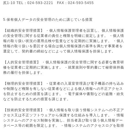
尻1-10 TEL：024-593-2221 FAX：024-593-5455
5.保有個人データの安全管理のために講じている措置
【組織的安全管理措置】 ・個人情報保護管理者を設置し、個人情報保護
の安全管理に関する従業者の責任と権限を明確に規定します。 ・個人情
報の取り扱い状況の運用点検や監査などを定期的に実施します。 ・個人
情報の取り扱いを委託する場合は個人情報保護の基準を満たす事業者を
選定して、契約書の締結などによって個人情報保護を担保します。
【人的安全管理措置】 ・個人情報保護の安全管理に関する必要な教育研
修を従業者に定期的に実施します。 ・就業規則や誓約書にて秘密保持義
務の履行を担保します。
【物理的安全管理措置】 ・従業者の入退室管理及び電子機器の持ち込み
や制限など権限を有しない従業者などによる個人情報への不正アクセス
を防止するための措置を講じます。 ・電子媒体や書類などの盗難・紛失
などを防止するための措置を講じます。
【技術的安全管理措置】 ・個人情報を取り扱う情報システムへの不正ア
クセス又は不正ソフトウェアから保護する仕組みを導入します。 ・情報
システムへのアクセス制御を実施し、担当者及び取り扱う個人情報デー
タベース等の範囲を限定します。 ・情報システムのアクセスログを取得