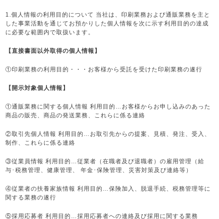
1.個人情報の利用目的について 当社は、印刷業務および通販業務を主と
した事業活動を通じてお預かりした個人情報を次に示す利用目的の達成
に必要な範囲内で取扱います。
【直接書面以外取得の個人情報】
①印刷業務の利用目的・・・お客様から受託を受けた印刷業務の遂行
【開示対象個人情報】
①通販業務に関する個人情報 利用目的…お客様からお申し込みのあった
商品の販売、商品の発送業務、これらに係る連絡
②取引先個人情報 利用目的…お取引先からの提案、見積、発注、受入、
制作、これらに係る連絡
③従業員情報 利用目的…従業者（在職者及び退職者）の雇用管理（給
与･税務管理、健康管理、 年金･保険管理、災害対策及び連絡等）
④従業者の扶養家族情報 利用目的…保険加入、脱退手続、税務管理等に
関する業務の遂行
⑤採用応募者 利用目的…採用応募者への連絡及び採用に関する業務