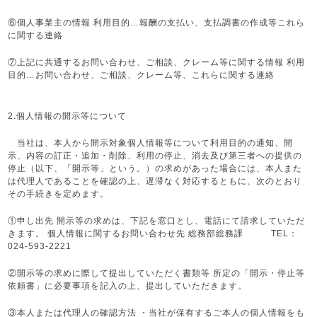
⑥個人事業主の情報 利用目的…報酬の支払い、支払調書の作成等これら
に関する連絡
⑦上記に共通するお問い合わせ、ご相談、クレーム等に関する情報 利用
目的…お問い合わせ、ご相談、クレーム等、これらに関する連絡
2.個人情報の開示等について
当社は、本人から開示対象個人情報等について利用目的の通知、開
示、内容の訂正・追加・削除、利用の停止、消去及び第三者への提供の
停止（以下、「開示等」という。）の求めがあった場合には、本人また
は代理人であることを確認の上、遅滞なく対応するともに、次のとおり
その手続きを定めます。
①申し出先 開示等の求めは、下記を窓口とし、電話にて請求していただ
きます。 個人情報に関するお問い合わせ先 総務部総務課 TEL：
024-593-2221
②開示等の求めに際して提出していただく書類等 所定の「開示・停止等
依頼書」に必要事項を記入の上、提出していただきます。
③本人または代理人の確認方法 ・当社が保有するご本人の個人情報をも