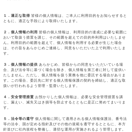
１．適正な取得
皆様の個人情報は、ご本人に利用目的をお知らせすると
ともに、適正な手段により取得いたします。
２．個人情報の利用
皆様の個人情報は、利用目的の達成に必要な範囲に
おいて取扱う措置を講じ、その範囲を超えての目的外利用はいたしませ
ん。利用目的の範囲を超えて、個人情報を利用する必要が生じた場合
は、その旨をあらかじめご連絡し、同意をいただいた上で利用いたしま
す。
３．個人情報の提供
あらかじめ、皆様からの同意をいただいている場
合、及び法令等に基づく場合を除き、個人情報を第三者に対して提供い
たしません。ただし、個人情報を扱う業務を他に委託する場合がありま
す。この場合、委託先に対する個人情報保護の契約を締結し、適正な取
扱いが行われるよう管理・監督いたします。
４．安全管理措置
お預かりした個人情報は、必要な安全管理措置を講
じ、漏えい、滅失又はき損等を防止するとともに是正に努めてまいりま
す。
５．法令等の遵守
個人情報に関して適用される個人情報保護法、番号法
等の法令、国が定める指針及びその他の規範を遵守するとともに、本方
針並びに社内規程を整備し、適切な運用が実施されるよう管理します。