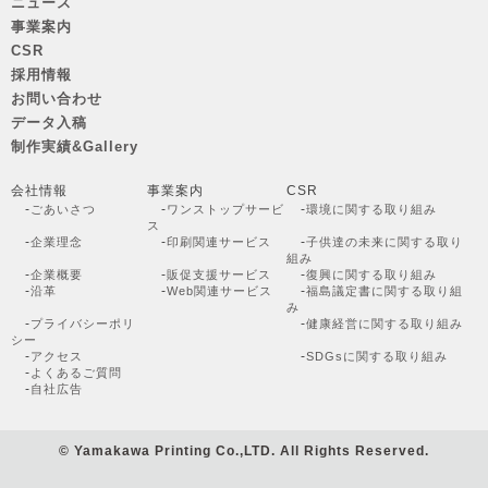
ニュース
事業案内
CSR
採用情報
お問い合わせ
データ入稿
制作実績&Gallery
会社情報
事業案内
CSR
-
-
-
ごあいさつ
ワンストップサービ
環境に関する取り組み
ス
-
-
-
企業理念
印刷関連サービス
子供達の未来に関する取り
組み
-
-
-
企業概要
販促支援サービス
復興に関する取り組み
-
-
-
沿革
Web関連サービス
福島議定書に関する取り組
み
-
-
プライバシーポリ
健康経営に関する取り組み
シー
-
-
アクセス
SDGsに関する取り組み
-
よくあるご質問
-
自社広告
© Yamakawa Printing Co.,LTD. All Rights Reserved.