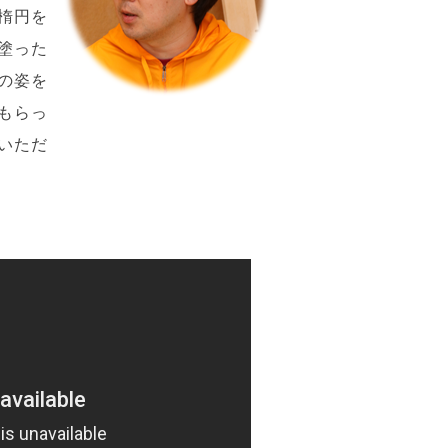
楕円を
塗った
の姿を
もらっ
いただ